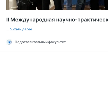
II Международная научно-практичес
II
…
Читать далее
Международная
научно-
Подготовительный факультет
практическая
конференция