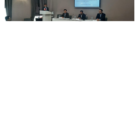
Сегодня в актовом зале подготовительного
факультета для иностранных учащихся проходит
встреча слушателей с Атташе по науке
Посольства Исламской Республики Иран в г.
Москве.