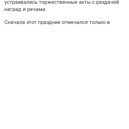
устраивались торжественные акты с раздачей
наград и речами.
Сначала этот праздник отмечался только в
Москве. Он состоял из двух частей:
непродолжительной официальной церемонии в
здании Московского университета и шумного
народного гуляния, участие в котором
принимала почти вся столица.
Затем последовал Указ Николая I, в котором он
распорядился праздновать не День открытия
университета, а подписание акта о его
учреждении. Так волей монарха появился
студенческий праздник — День студентов.