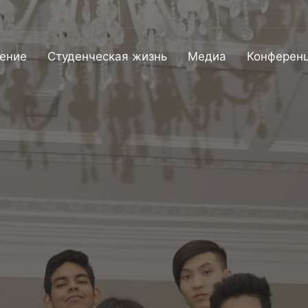
ение
Студенческая жизнь
Медиа
Конферен