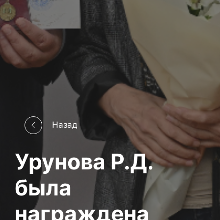
Назад
Урунова Р.Д.
была
награждена