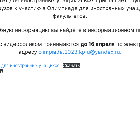
тет для иностранных учащихся КФУ приглашает слу
вузов к участию в Олимпиаде для иностранных уча
факультетов.
бную информацию вы найдёте в информационном п
 с видеороликом принимаются
до 16 апреля
по элект
адресу
olimpiada.2023.kpfu@yandex.ru
.
 для иностранных учащихся
Скачать
ть
Скачать
По вопросам обучения: