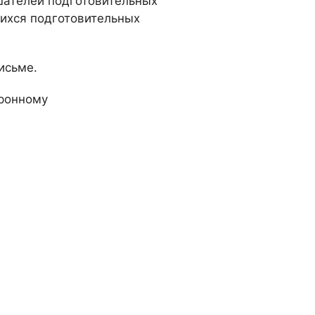
шателей подготовительных
щихся подготовительных
исьме.
ронному
По вопросам поступления: