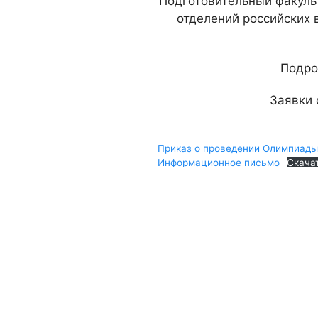
Подготовительный факуль
отделений российских 
Подро
Заявки
Приказ о проведении Олимпиады
Информационное письмо
Скача
Заявка на участие в Олимпиаде