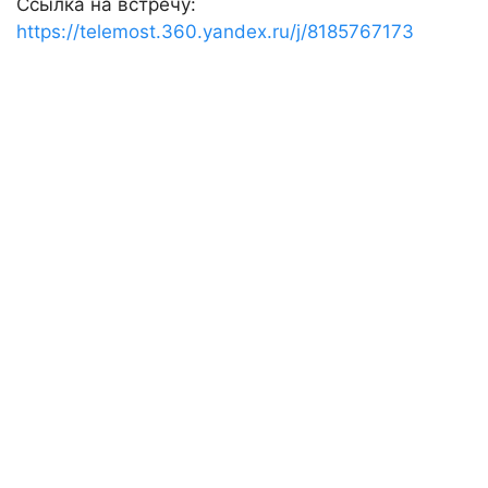
Ссылка на встречу:
https://telemost.360.yandex.ru/j/8185767173
1. Для иностранных
абитуриентов, имеющих
СНИЛС
Иностранным абитуриентам, имеющим СНИЛС,
необходимо зарегистрироваться и подать заявку
через портал «
Государственные услуги
Российской Федерации
».
Все этапы можно пройти онлайн.