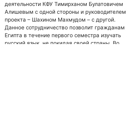
деятельности КФУ Тимирханом Булатовичем
Алишевым с одной стороны и руководителем
проекта – Шахином Махмудом – с другой.
Данное сотрудничество позволит гражданам
Египта в течение первого семестра изучать
русский язык, не покидая своей страны. Во
втором семестре обучение русскому языку и
общеобразовательным дисциплинам будет
продолжено уже в Казани, в учебном корпусе
подготовительного факультета для иностранных
учащихся.
Более подробную информацию можно найти по
следующей ссылке:
https://www.facebook.com/KPFUEGY