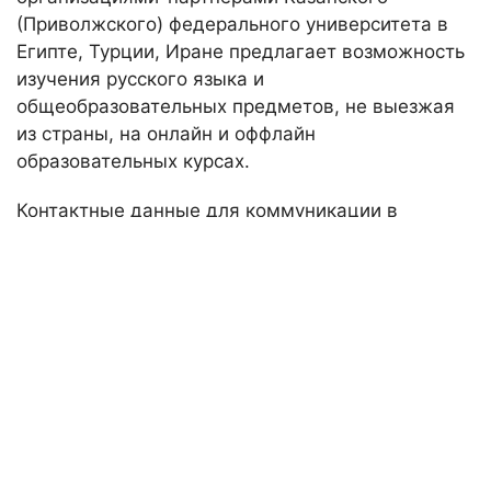
(Приволжского) федерального университета в
Египте, Турции, Иране предлагает возможность
изучения русского языка и
общеобразовательных предметов, не выезжая
из страны, на онлайн и оффлайн
образовательных курсах.
Контактные данные для коммуникации в
странах-партнерах:
Турция (контактное лицо: Йунус Джанлы e-
mail: babureda@gmail.com, тел.: +90 850 532
95 25);
Иран (контактное лицо: Фарашиани Хамед,
e-mail: Study@rusdanesh.com, тел.:
+989387441749);
Египет (контактное лицо: Махмуд Шахин, e-
mail: Kfumisr@mail.ru, тел.: +201003823424,