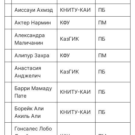
Аиссауи Ахмэд
КНИТУ-КАИ
ПБ
Актер Нармин
КФУ
ПМ
Александра
КазГИК
ПБ
Маличанин
Алипур Захра
КФУ
ПМ
Анастасия
КазГИК
ПБ
Анджелич
Барри Мамаду
КНИТУ-КАИ
ПБ
Пате
Борейк Али
КНИТУ-КАИ
ПБ
Акиль Али
Гонсалес Лобо