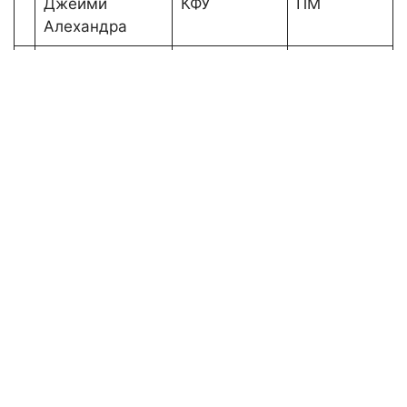
Джейми
КФУ
ПМ
Алехандра
Джихад Адам
УдГУ
ПМ
Амир Джихад
Инь Лунчжэн
КФУ
ПБ
Куасси Кобенан
Жерар Ив
КФУ
ПМ
Ролан
Люй Сюе
КФУ
ПБ
Мешантаф
УдГУ
ПМ
Абдулрахман
Мохаммед
Кайван Сидик
КФУ
ПМ
Мохаммед