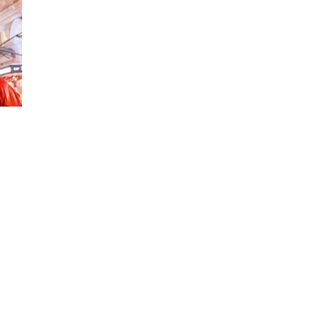
 февраля. Стоит
у что праздник
тся лошадь –
у год будет
рьерный рост
его в одежде
ь дома различные
твовать мясо (за