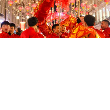
год по китайскому календарю наступает 17
 раз он приходится на разную дату, потом
му календарю. Символом 2026 года являе
стремительное и свободолюбивое. Поэтом
о любит путешествия, новые начинания, ка
высокие цели. Китайцы обычно встречают 
 говорить о символах, то принято ставит
ения с лошадью. На столе должно присутс