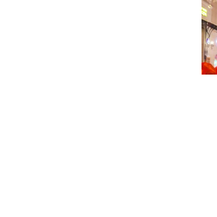
«В этом году Новый 
отметить, что каждый
отмечается по лунно
животное активное, 
благоволить тем, кт
и преследует очень 
красного цвета. Если
статуэтки и изображ