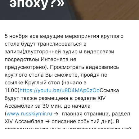
эпоху?»
5 ноября все ведущие мероприятия круглого
стола будут транслироваться в
записи(двусторонней аудио и видеосвязи
посредством Интернета не
предусмотрено). Просмотреть видеозапись
круглого стола Вы сможете, пройдя по
ссылке:Круглый стол (начало в
11.00)
https://youtu.be/u8D4MAp0zOo
Ссылка
будут также размещена в разделе XIV
Ассамблеи за 30 мин. до начала
(
www.russkiymir.ru
→ главная страница, раздел
XIV Ассамблея → описание событий дня). В
программу включено выступление заведующей
кафедрой гуманитарных наук подготовительного